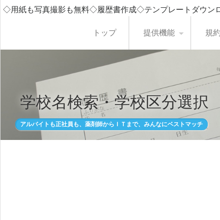
◇用紙も写真撮影も無料◇履歴書作成◇テンプレートダウン
トップ
提供機能
規
学校名検索・学校区分選択
アルバイトも正社員も、薬剤師からＩＴまで、みんなにベストマッチ