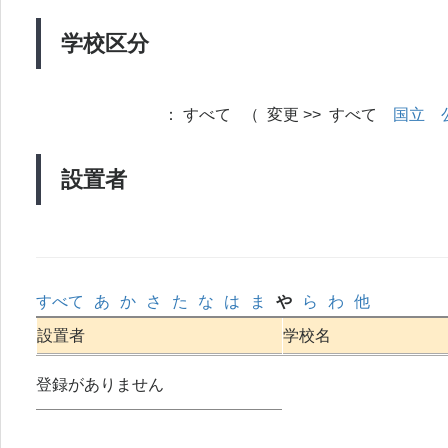
学校区分
：
すべて （ 変更 >> すべて
国立
設置者
すべて
あ
か
さ
た
な
は
ま
や
ら
わ
他
設置者
学校名
登録がありません