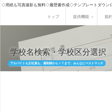
◇用紙も写真撮影も無料◇履歴書作成◇テンプレートダウン
トップ
提供機能
規
学校名検索・学校区分選択
アルバイトも正社員も、薬剤師からＩＴまで、みんなにベストマッチ