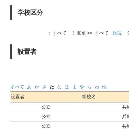
学校区分
：
すべて （ 変更 >> すべて
国立
設置者
すべて
あ
か
さ
た
な
は
ま
や
ら
わ
他
設置者
学校名
公立
兵
公立
兵
公立
兵