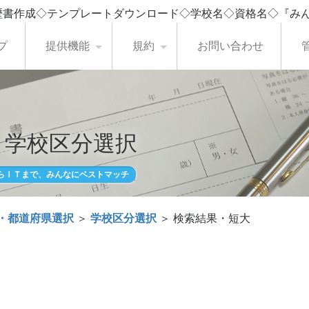
歴書作成◇テンプレートダウンロード◇学校名◇資格名◇『み
プ
提供機能
規約
お問い合わせ
・学校区分選択
らＩＴまで、みんなにベストマッチ
・都道府県選択
＞
学校区分選択
＞ 検索結果・短大