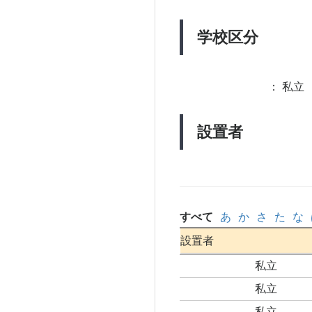
学校区分
：
私立 
設置者
すべて
あ
か
さ
た
な
設置者
私立
私立
私立