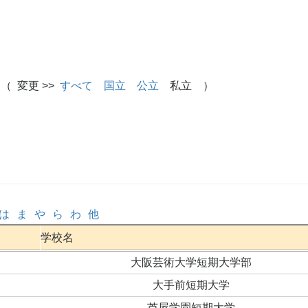
（ 変更 >>
すべて
国立
公立
私立 ）
は
ま
や
ら
わ
他
学校名
大阪芸術大学短期大学部
大手前短期大学
芦屋学園短期大学