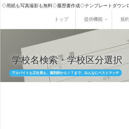
◇用紙も写真撮影も無料◇履歴書作成◇テンプレートダウン
トップ
提供機能
規
学校名検索・学校区分選択
アルバイトも正社員も、薬剤師からＩＴまで、みんなにベストマッチ