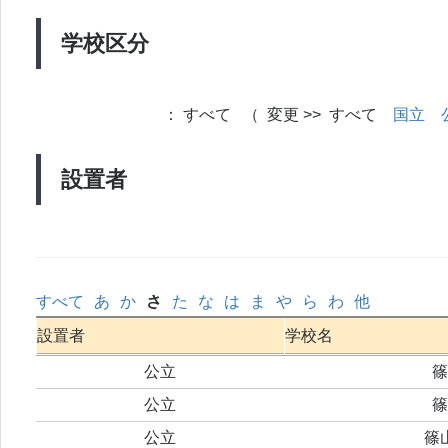
学校区分
：
すべて （ 変更 >> すべて
国立
設置者
すべて
あ
か
さ
た
な
は
ま
や
ら
わ
他
設置者
学校名
公立
篠
公立
篠
公立
篠