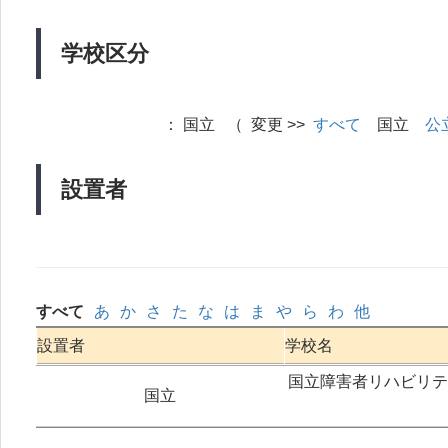
学校区分
：
国立 （ 変更 >>
すべて
国立
公
設置者
すべて
あ
か
さ
た
な
は
ま
や
ら
わ
他
設置者
学校名
国立障害者リハビリテ
国立