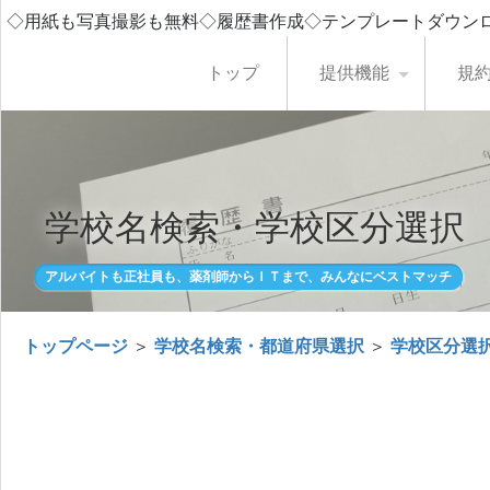
◇用紙も写真撮影も無料◇履歴書作成◇テンプレートダウン
トップ
提供機能
規
学校名検索・学校区分選択
アルバイトも正社員も、薬剤師からＩＴまで、みんなにベストマッチ
トップページ
＞
学校名検索・都道府県選択
＞
学校区分選