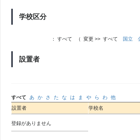
学校区分
：
すべて （ 変更 >> すべて
国立
設置者
すべて
あ
か
さ
た
な
は
ま
や
ら
わ
他
設置者
学校名
登録がありません