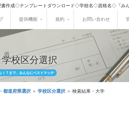
歴書作成◇テンプレートダウンロード◇学校名◇資格名◇『み
プ
提供機能
規約
お問い合わせ
・学校区分選択
らＩＴまで、みんなにベストマッチ
・都道府県選択
＞
学校区分選択
＞ 検索結果・大学