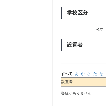
学校区分
：
私立 
設置者
すべて
あ
か
さ
た
な
設置者
登録がありません