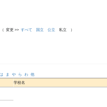
（ 変更 >>
すべて
国立
公立
私立 ）
は
ま
や
ら
わ
他
学校名