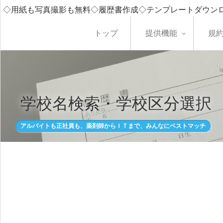
◇用紙も写真撮影も無料◇履歴書作成◇テンプレートダウン
トップ
提供機能
規
学校名検索・学校区分選択
アルバイトも正社員も、薬剤師からＩＴまで、みんなにベストマッチ