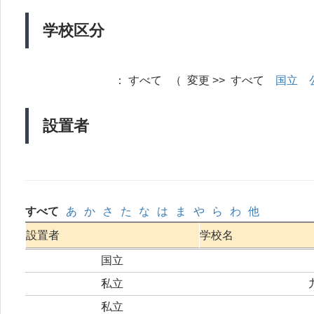
学校区分
：
すべて （ 変更 >> すべて
国立
設置者
すべて
あ
か
さ
た
な
は
ま
や
ら
わ
他
設置者
学校名
国立
私立
私立