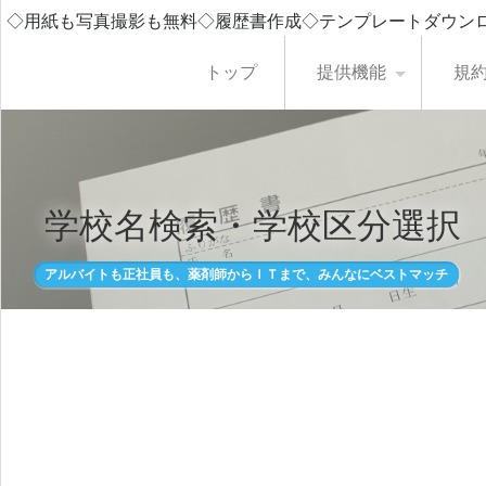
◇用紙も写真撮影も無料◇履歴書作成◇テンプレートダウン
トップ
提供機能
規
学校名検索・学校区分選択
アルバイトも正社員も、薬剤師からＩＴまで、みんなにベストマッチ