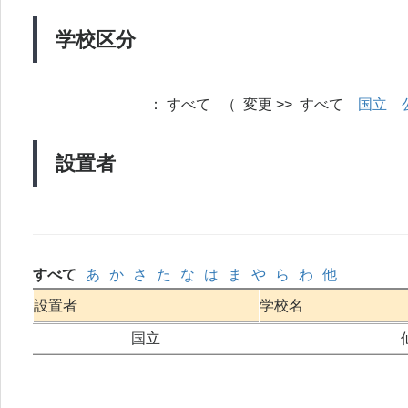
学校区分
：
すべて （ 変更 >> すべて
国立
設置者
すべて
あ
か
さ
た
な
は
ま
や
ら
わ
他
設置者
学校名
国立