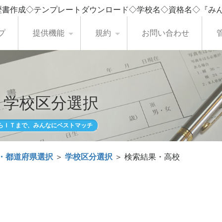
歴書作成◇テンプレートダウンロード◇学校名◇資格名◇『み
プ
提供機能
規約
お問い合わせ
・学校区分選択
らＩＴまで、みんなにベストマッチ
・都道府県選択
＞
学校区分選択
＞ 検索結果・高校