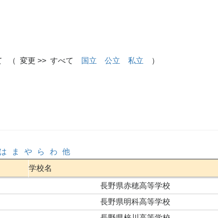
 （ 変更 >> すべて
国立
公立
私立
）
は
ま
や
ら
わ
他
学校名
長野県赤穂高等学校
長野県明科高等学校
長野県梓川高等学校