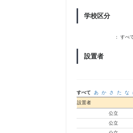
学校区分
：
すべて
設置者
すべて
あ
か
さ
た
な
設置者
公立
公立
公立