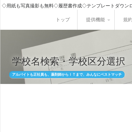
◇用紙も写真撮影も無料◇履歴書作成◇テンプレートダウン
トップ
提供機能
規
学校名検索・学校区分選択
アルバイトも正社員も、薬剤師からＩＴまで、みんなにベストマッチ