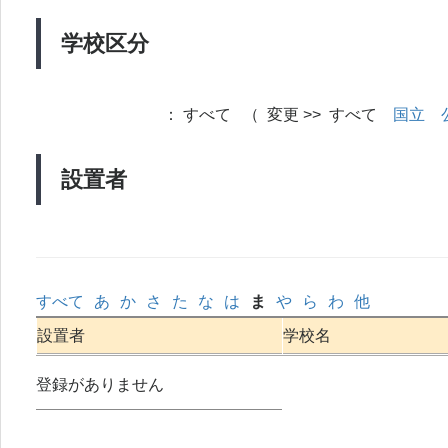
学校区分
：
すべて （ 変更 >> すべて
国立
設置者
すべて
あ
か
さ
た
な
は
ま
や
ら
わ
他
設置者
学校名
登録がありません