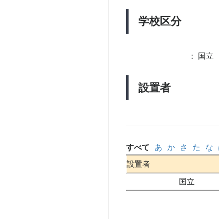
学校区分
：
国立 
設置者
すべて
あ
か
さ
た
な
設置者
国立