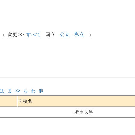
（ 変更 >>
すべて
国立
公立
私立
）
は
ま
や
ら
わ
他
学校名
埼玉大学