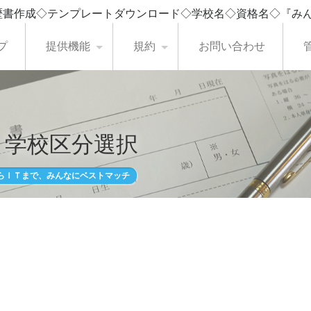
歴書作成◇テンプレートダウンロード◇学校名◇資格名◇『み
プ
提供機能
規約
お問い合わせ
・学校区分選択
らＩＴまで、みんなにベストマッチ