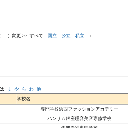
 （ 変更 >> すべて
国立
公立
私立
）
は
ま
や
ら
わ
他
学校名
専門学校浜西ファッションアカデミー
ハンサム銀座理容美容専修学校
飯能看護専門学校