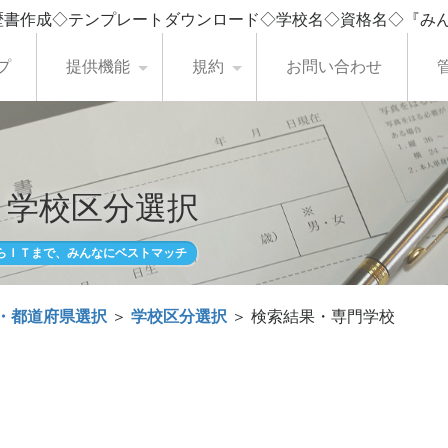
歴書作成◇テンプレートダウンロード◇学校名◇資格名◇『み
プ
提供機能
規約
お問い合わせ
・学校区分選択
らＩＴまで、みんなにベストマッチ
・都道府県選択
＞
学校区分選択
＞ 検索結果・専門学校