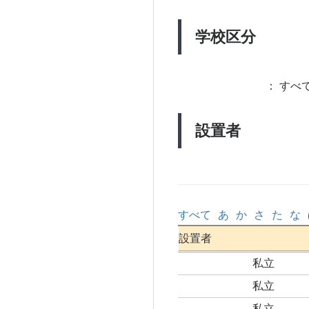
学校区分
：
すべて
設置者
すべて
あ
か
さ
た
な
設置者
私立
私立
私立