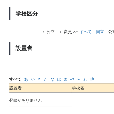
学校区分
：
公立 （ 変更 >>
すべて
国立
公
設置者
すべて
あ
か
さ
た
な
は
ま
や
ら
わ
他
設置者
学校名
登録がありません