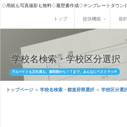
◇用紙も写真撮影も無料◇履歴書作成◇テンプレートダウン
トップ
提供機能
規
学校名検索・学校区分選択
アルバイトも正社員も、薬剤師からＩＴまで、みんなにベストマッチ
トップページ
＞
学校名検索・都道府県選択
＞
学校区分選