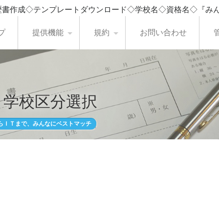
歴書作成◇テンプレートダウンロード◇学校名◇資格名◇『み
プ
提供機能
規約
お問い合わせ
・学校区分選択
らＩＴまで、みんなにベストマッチ