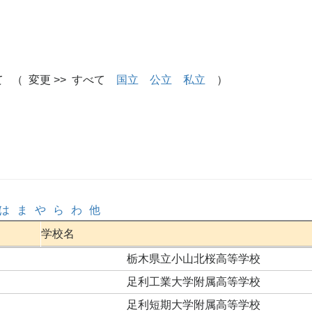
 （ 変更 >> すべて
国立
公立
私立
）
は
ま
や
ら
わ
他
学校名
栃木県立小山北桜高等学校
足利工業大学附属高等学校
足利短期大学附属高等学校