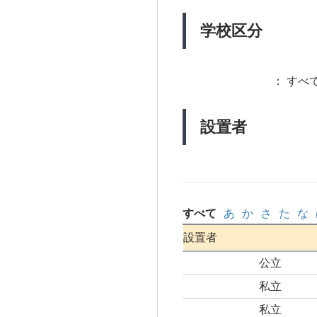
学校区分
：
すべて
設置者
すべて
あ
か
さ
た
な
設置者
公立
私立
私立