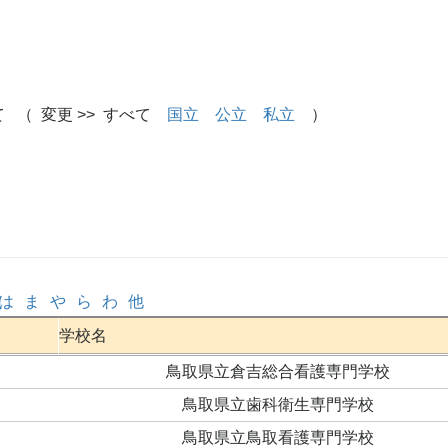
 （ 変更 >> すべて
国立
公立
私立
）
は
ま
や
ら
わ
他
学校名
鳥取県立倉吉総合看護専門学校
鳥取県立歯科衛生専門学校
鳥取県立鳥取看護専門学校