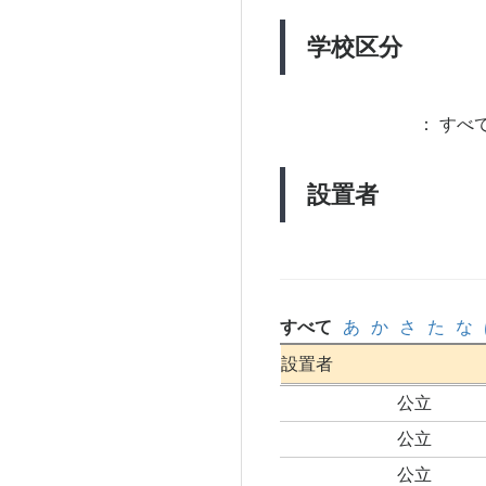
学校区分
：
すべて
設置者
すべて
あ
か
さ
た
な
設置者
公立
公立
公立