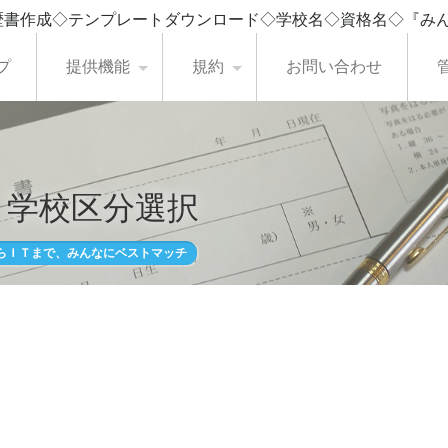
歴書作成◇テンプレートダウンロード◇学校名◇資格名◇『み
プ
提供機能
規約
お問い合わせ
・学校区分選択
らＩＴまで、みんなにベストマッチ