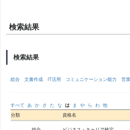
検索結果
検索結果
総合
文書作成
IT活用
コミュニケーション能力
営
すべて
あ
か
さ
た
な
は
ま
や
ら
わ
他
分類
資格名
総合
ビジネス・キャリア検定