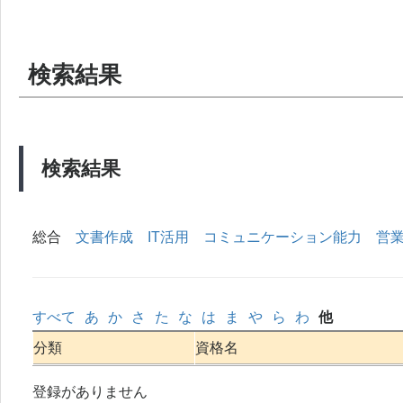
検索結果
検索結果
総合
文書作成
IT活用
コミュニケーション能力
営
すべて
あ
か
さ
た
な
は
ま
や
ら
わ
他
分類
資格名
登録がありません