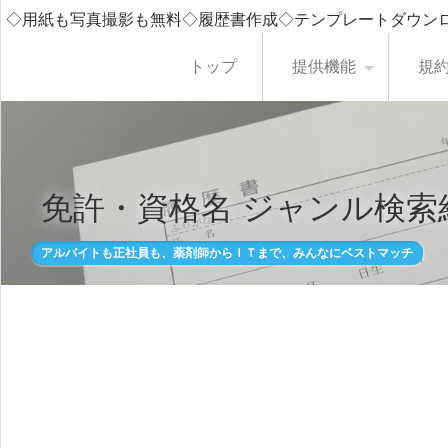
◇用紙も写真撮影も無料◇履歴書作成◇テンプレートダウン
トップ
提供機能
規
免許・資格名 ジャンル検索
アルバイトも正社員も、薬剤師からＩＴまで、みんなにベストマッチ