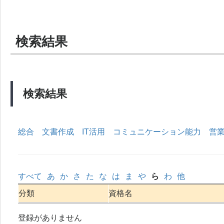
検索結果
検索結果
総合
文書作成
IT活用
コミュニケーション能力
営
すべて
あ
か
さ
た
な
は
ま
や
ら
わ
他
分類
資格名
登録がありません