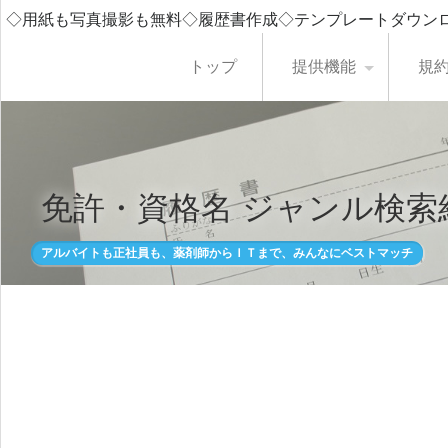
◇用紙も写真撮影も無料◇履歴書作成◇テンプレートダウン
トップ
提供機能
規
免許・資格名 ジャンル検索
アルバイトも正社員も、薬剤師からＩＴまで、みんなにベストマッチ