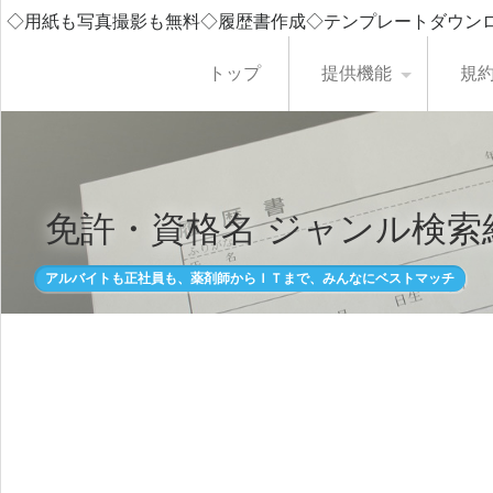
◇用紙も写真撮影も無料◇履歴書作成◇テンプレートダウン
トップ
提供機能
規
免許・資格名 ジャンル検索
アルバイトも正社員も、薬剤師からＩＴまで、みんなにベストマッチ