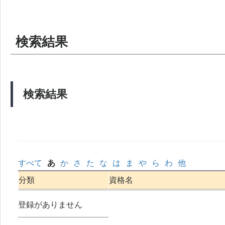
検索結果
検索結果
すべて
あ
か
さ
た
な
は
ま
や
ら
わ
他
分類
資格名
登録がありません