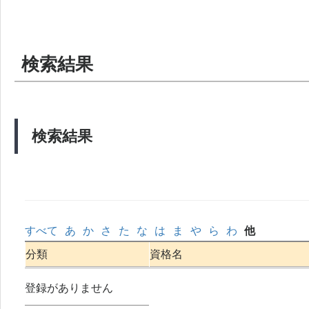
検索結果
検索結果
すべて
あ
か
さ
た
な
は
ま
や
ら
わ
他
分類
資格名
登録がありません