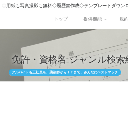
◇用紙も写真撮影も無料◇履歴書作成◇テンプレートダウン
トップ
提供機能
規
免許・資格名 ジャンル検索
アルバイトも正社員も、薬剤師からＩＴまで、みんなにベストマッチ