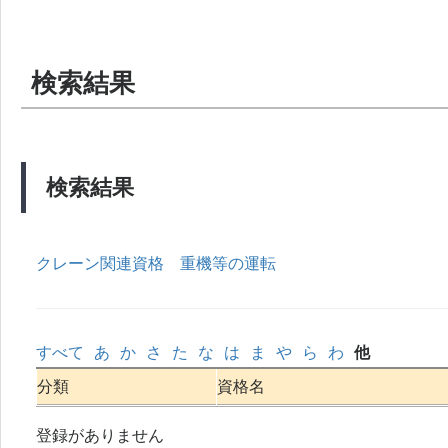
検索結果
検索結果
クレーン関連資格
重機等の運転
すべて
あ
か
さ
た
な
は
ま
や
ら
わ
他
分類
資格名
登録がありません