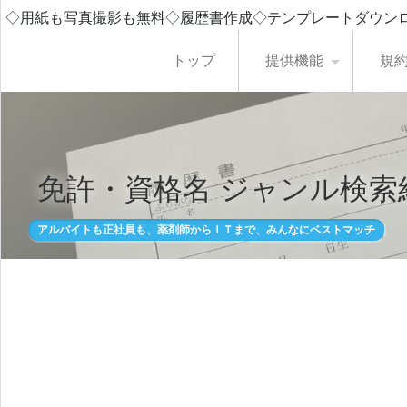
◇用紙も写真撮影も無料◇履歴書作成◇テンプレートダウン
トップ
提供機能
規
免許・資格名 ジャンル検索
アルバイトも正社員も、薬剤師からＩＴまで、みんなにベストマッチ