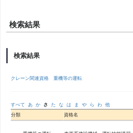
検索結果
検索結果
クレーン関連資格
重機等の運転
すべて
あ
か
さ
た
な
は
ま
や
ら
わ
他
分類
資格名