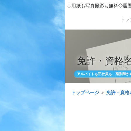
◇用紙も写真撮影も無料◇履
トッ
免許・資格名
アルバイトも正社員も、薬剤師か
トップページ
＞
免許・資格