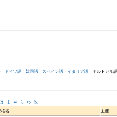
語
ドイツ語
韓国語
スペイン語
イタリア語
ポルトガル
は
ま
や
ら
わ
他
資格名
主催