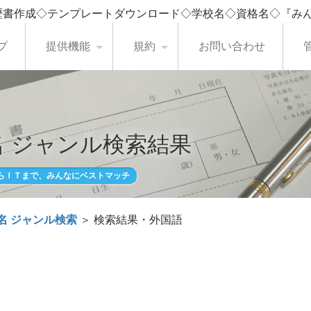
歴書作成◇テンプレートダウンロード◇学校名◇資格名◇『み
プ
提供機能
規約
お問い合わせ
 ジャンル検索結果
らＩＴまで、みんなにベストマッチ
名 ジャンル検索
＞ 検索結果・外国語