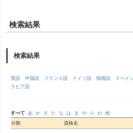
検索結果
検索結果
英語
中国語
フランス語
ドイツ語
韓国語
スペイ
ラビア語
すべて
あ
か
さ
た
な
は
ま
や
ら
わ
他
分類
資格名