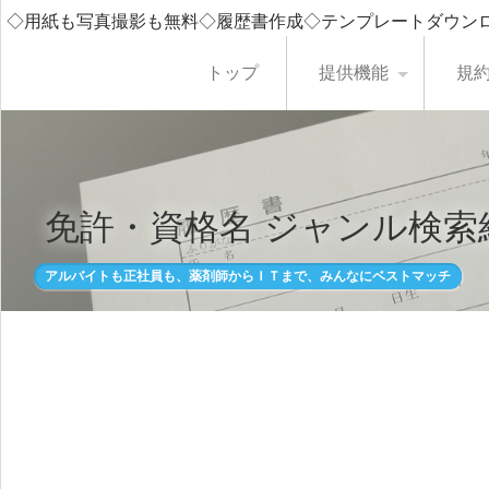
◇用紙も写真撮影も無料◇履歴書作成◇テンプレートダウン
トップ
提供機能
規
免許・資格名 ジャンル検索
アルバイトも正社員も、薬剤師からＩＴまで、みんなにベストマッチ