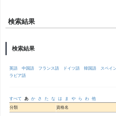
検索結果
検索結果
英語
中国語
フランス語
ドイツ語
韓国語
スペイ
ラビア語
すべて
あ
か
さ
た
な
は
ま
や
ら
わ
他
分類
資格名