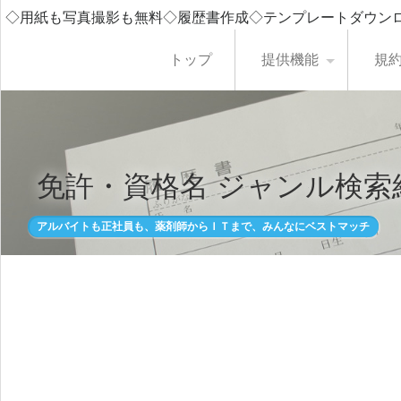
◇用紙も写真撮影も無料◇履歴書作成◇テンプレートダウン
トップ
提供機能
規
免許・資格名 ジャンル検索
アルバイトも正社員も、薬剤師からＩＴまで、みんなにベストマッチ