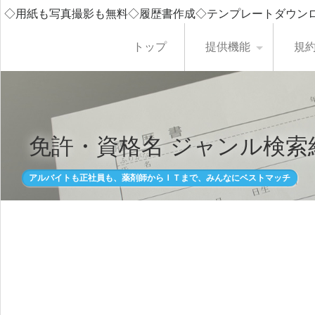
◇用紙も写真撮影も無料◇履歴書作成◇テンプレートダウン
トップ
提供機能
規
免許・資格名 ジャンル検索
アルバイトも正社員も、薬剤師からＩＴまで、みんなにベストマッチ