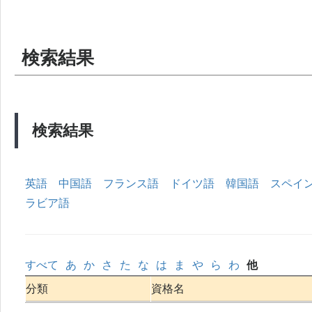
検索結果
検索結果
英語
中国語
フランス語
ドイツ語
韓国語
スペイ
ラビア語
すべて
あ
か
さ
た
な
は
ま
や
ら
わ
他
分類
資格名