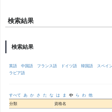
検索結果
検索結果
英語
中国語
フランス語
ドイツ語
韓国語
スペイ
ラビア語
すべて
あ
か
さ
た
な
は
ま
や
ら
わ
他
分類
資格名