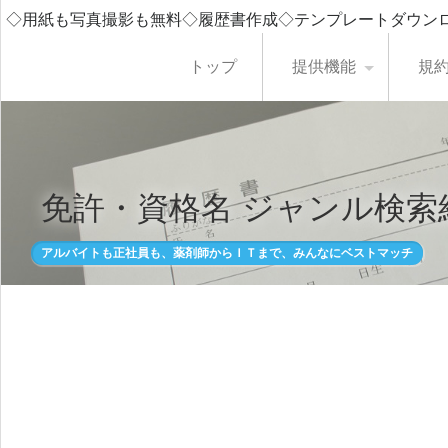
◇用紙も写真撮影も無料◇履歴書作成◇テンプレートダウン
トップ
提供機能
規
免許・資格名 ジャンル検索
アルバイトも正社員も、薬剤師からＩＴまで、みんなにベストマッチ