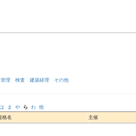
工管理
検査
建築経理
その他
は
ま
や
ら
わ
他
資格名
主催