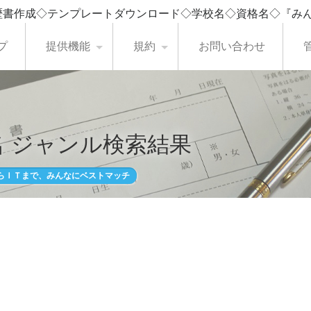
歴書作成◇テンプレートダウンロード◇学校名◇資格名◇『み
プ
提供機能
規約
お問い合わせ
 ジャンル検索結果
らＩＴまで、みんなにベストマッチ