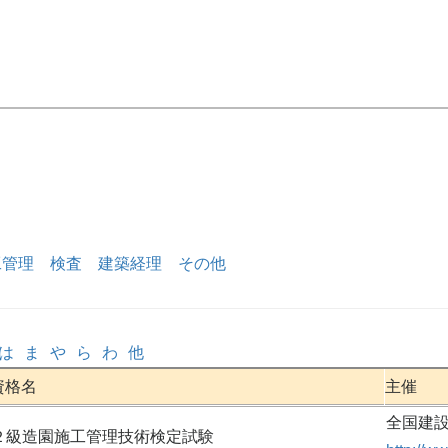
工管理
検査
建築経理
その他
は
ま
や
ら
わ
他
資格名
主催
全国建
２級造園施工管理技術検定試験