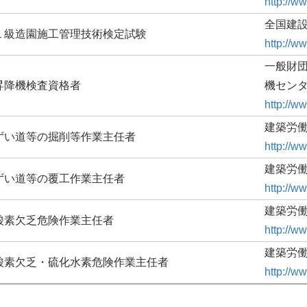
http://ww
全国建
１級造園施工管理技術検定試験
http://ww
一般財団
昇降機検査資格者
機セン
http://ww
建築労
ずい道等の掘削等作業主任者
http://w
建築労
ずい道等の覆工作業主任者
http://w
建築労
酸素欠乏危険作業主任者
http://w
建築労
酸素欠乏・硫化水素危険作業主任者
http://w