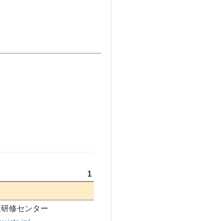
1
設研修センター