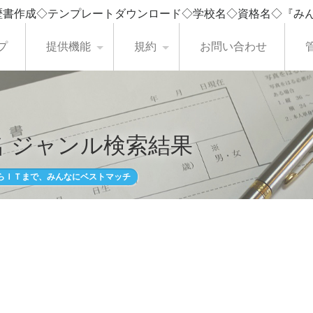
歴書作成◇テンプレートダウンロード◇学校名◇資格名◇『み
プ
提供機能
規約
お問い合わせ
 ジャンル検索結果
らＩＴまで、みんなにベストマッチ