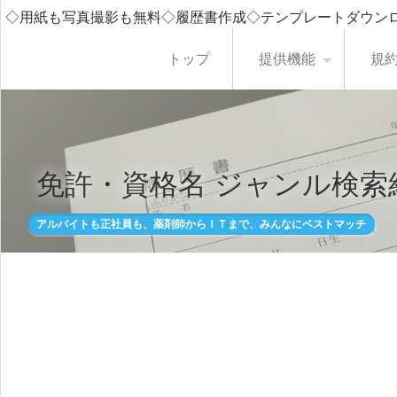
◇用紙も写真撮影も無料◇履歴書作成◇テンプレートダウン
トップ
提供機能
規
免許・資格名 ジャンル検索
アルバイトも正社員も、薬剤師からＩＴまで、みんなにベストマッチ