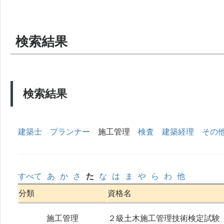
検索結果
検索結果
建築士
プランナー
施工管理
検査
建築経理
その
すべて
あ
か
さ
た
な
は
ま
や
ら
わ
他
分類
資格名
施工管理
２級土木施工管理技術検定試験