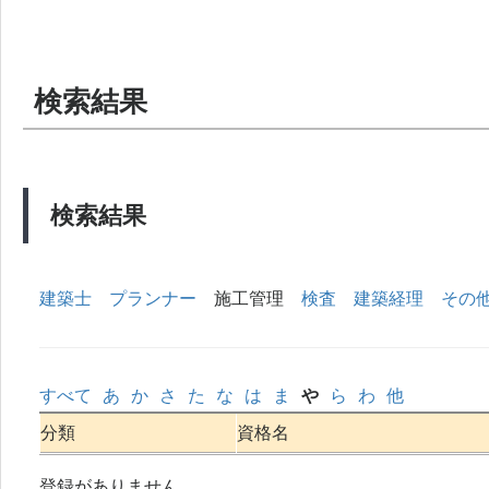
検索結果
検索結果
建築士
プランナー
施工管理
検査
建築経理
その
すべて
あ
か
さ
た
な
は
ま
や
ら
わ
他
分類
資格名
登録がありません