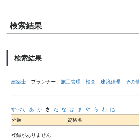
検索結果
検索結果
建築士
プランナー
施工管理
検査
建築経理
その
すべて
あ
か
さ
た
な
は
ま
や
ら
わ
他
分類
資格名
登録がありません