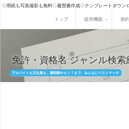
◇用紙も写真撮影も無料◇履歴書作成◇テンプレートダウン
トップ
提供機能
規
免許・資格名 ジャンル検索
アルバイトも正社員も、薬剤師からＩＴまで、みんなにベストマッチ