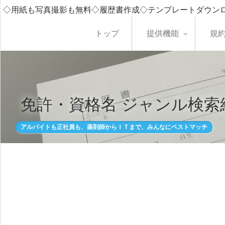
◇用紙も写真撮影も無料◇履歴書作成◇テンプレートダウン
トップ
提供機能
規
免許・資格名 ジャンル検索
アルバイトも正社員も、薬剤師からＩＴまで、みんなにベストマッチ