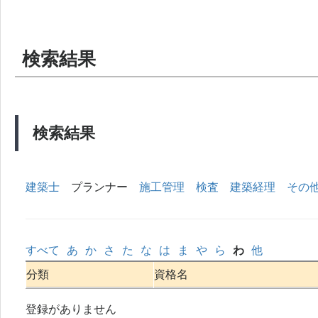
検索結果
検索結果
建築士
プランナー
施工管理
検査
建築経理
その
すべて
あ
か
さ
た
な
は
ま
や
ら
わ
他
分類
資格名
登録がありません