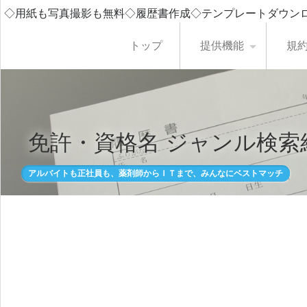
◇用紙も写真撮影も無料◇履歴書作成◇テンプレートダウン
トップ
提供機能
規
免許・資格名 ジャンル検索
アルバイトも正社員も、薬剤師からＩＴまで、みんなにベストマッチ