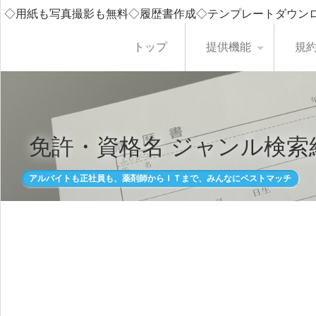
◇用紙も写真撮影も無料◇履歴書作成◇テンプレートダウン
トップ
提供機能
規
免許・資格名 ジャンル検索
アルバイトも正社員も、薬剤師からＩＴまで、みんなにベストマッチ