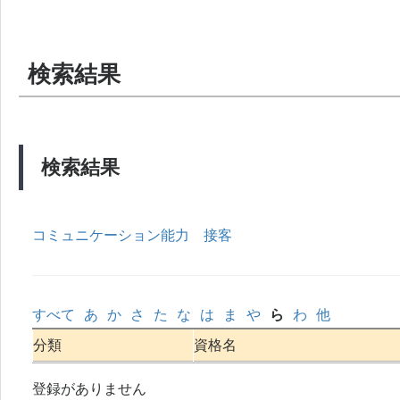
検索結果
検索結果
コミュニケーション能力
接客
すべて
あ
か
さ
た
な
は
ま
や
ら
わ
他
分類
資格名
登録がありません