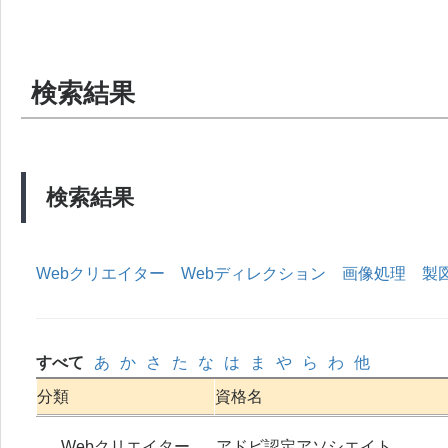
検索結果
検索結果
Webクリエイター
Webディレクション
画像処理
製
すべて
あ
か
さ
た
な
は
ま
や
ら
わ
他
分類
資格名
Webクリエイター
アドビ認定アソシエイト