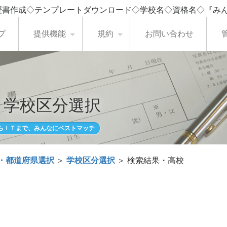
歴書作成◇テンプレートダウンロード◇学校名◇資格名◇『み
プ
提供機能
規約
お問い合わせ
・学校区分選択
らＩＴまで、みんなにベストマッチ
・都道府県選択
＞
学校区分選択
＞ 検索結果・高校