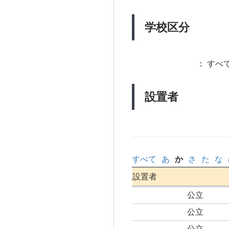
学校区分
：
すべて
設置者
すべて
あ
か
さ
た
な
設置者
公立
公立
公立