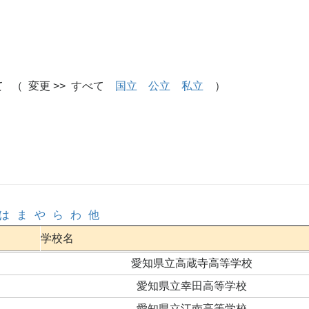
 （ 変更 >> すべて
国立
公立
私立
）
は
ま
や
ら
わ
他
学校名
愛知県立高蔵寺高等学校
愛知県立幸田高等学校
愛知県立江南高等学校