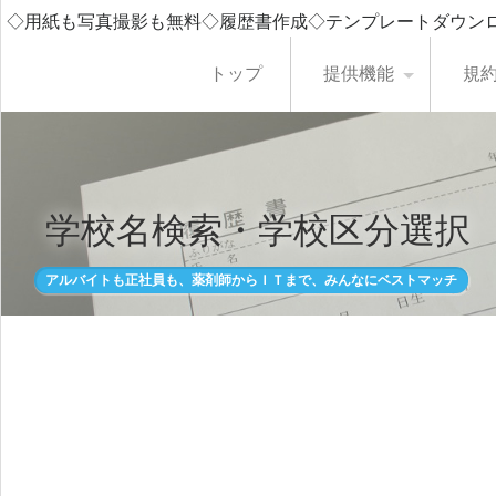
◇用紙も写真撮影も無料◇履歴書作成◇テンプレートダウン
トップ
提供機能
規
学校名検索・学校区分選択
アルバイトも正社員も、薬剤師からＩＴまで、みんなにベストマッチ