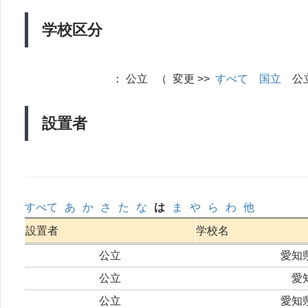
学校区分
：
公立 （ 変更 >>
すべて
国立
公
設置者
すべて
あ
か
さ
た
な
は
ま
や
ら
わ
他
設置者
学校名
公立
愛知
公立
愛
公立
愛知