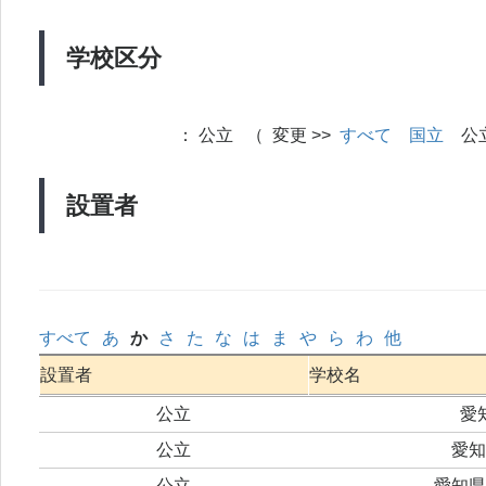
学校区分
：
公立 （ 変更 >>
すべて
国立
公
設置者
すべて
あ
か
さ
た
な
は
ま
や
ら
わ
他
設置者
学校名
公立
愛
公立
愛知
公立
愛知県