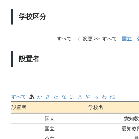
学校区分
：
すべて （ 変更 >> すべて
国立
設置者
すべて
あ
か
さ
た
な
は
ま
や
ら
わ
他
設置者
学校名
国立
愛知教
国立
愛知教
公立
愛