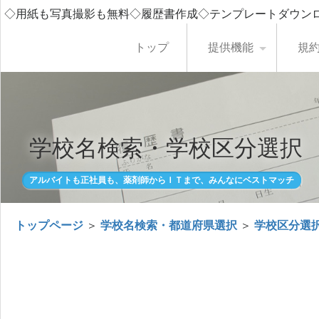
◇用紙も写真撮影も無料◇履歴書作成◇テンプレートダウン
トップ
提供機能
規
学校名検索・学校区分選択
アルバイトも正社員も、薬剤師からＩＴまで、みんなにベストマッチ
トップページ
＞
学校名検索・都道府県選択
＞
学校区分選