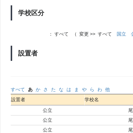
学校区分
：
すべて （ 変更 >> すべて
国立
設置者
すべて
あ
か
さ
た
な
は
ま
や
ら
わ
他
設置者
学校名
公立
尾
公立
尾
公立
尾