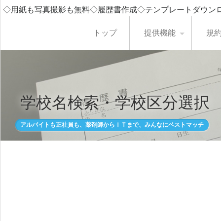
◇用紙も写真撮影も無料◇履歴書作成◇テンプレートダウン
トップ
提供機能
規
学校名検索・学校区分選択
アルバイトも正社員も、薬剤師からＩＴまで、みんなにベストマッチ