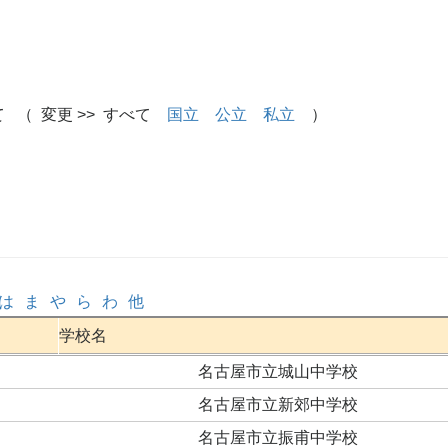
 （ 変更 >> すべて
国立
公立
私立
）
は
ま
や
ら
わ
他
学校名
名古屋市立城山中学校
名古屋市立新郊中学校
名古屋市立振甫中学校