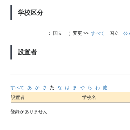
学校区分
：
国立 （ 変更 >>
すべて
国立
公
設置者
すべて
あ
か
さ
た
な
は
ま
や
ら
わ
他
設置者
学校名
登録がありません