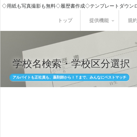
◇用紙も写真撮影も無料◇履歴書作成◇テンプレートダウン
トップ
提供機能
規
学校名検索・学校区分選択
アルバイトも正社員も、薬剤師からＩＴまで、みんなにベストマッチ