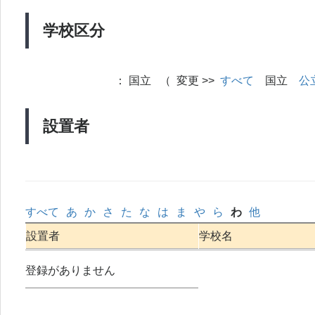
学校区分
：
国立 （ 変更 >>
すべて
国立
公
設置者
すべて
あ
か
さ
た
な
は
ま
や
ら
わ
他
設置者
学校名
登録がありません