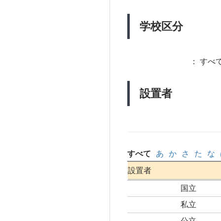
学校区分
：
すべて
設置者
すべて
あ
か
さ
た
な
設置者
国立
私立
公立