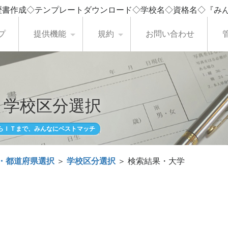
歴書作成◇テンプレートダウンロード◇学校名◇資格名◇『み
プ
提供機能
規約
お問い合わせ
・学校区分選択
らＩＴまで、みんなにベストマッチ
・都道府県選択
＞
学校区分選択
＞ 検索結果・大学