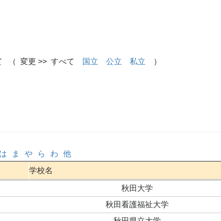
 （ 変更 >> すべて
国立
公立
私立
）
は
ま
や
ら
わ
他
学校名
秋田大学
秋田看護福祉大学
秋田県立大学