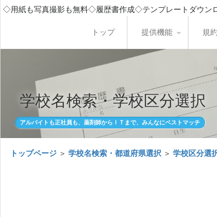
◇用紙も写真撮影も無料◇履歴書作成◇テンプレートダウン
トップ
提供機能
規
学校名検索・学校区分選択
アルバイトも正社員も、薬剤師からＩＴまで、みんなにベストマッチ
トップページ
＞
学校名検索・都道府県選択
＞
学校区分選