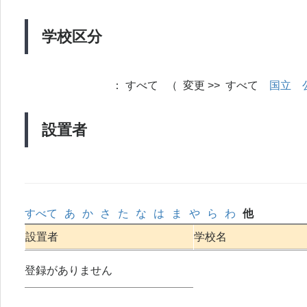
学校区分
：
すべて （ 変更 >> すべて
国立
設置者
すべて
あ
か
さ
た
な
は
ま
や
ら
わ
他
設置者
学校名
登録がありません