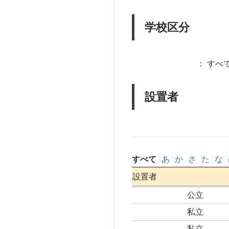
学校区分
：
すべて
設置者
すべて
あ
か
さ
た
な
設置者
公立
私立
私立