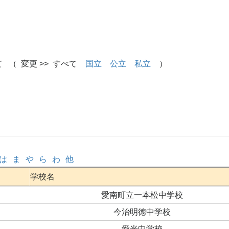
 （ 変更 >> すべて
国立
公立
私立
）
は
ま
や
ら
わ
他
学校名
愛南町立一本松中学校
今治明徳中学校
愛光中学校