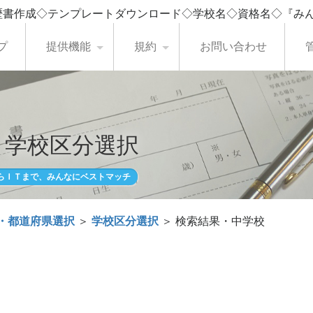
歴書作成◇テンプレートダウンロード◇学校名◇資格名◇『み
プ
提供機能
規約
お問い合わせ
・学校区分選択
らＩＴまで、みんなにベストマッチ
・都道府県選択
＞
学校区分選択
＞ 検索結果・中学校