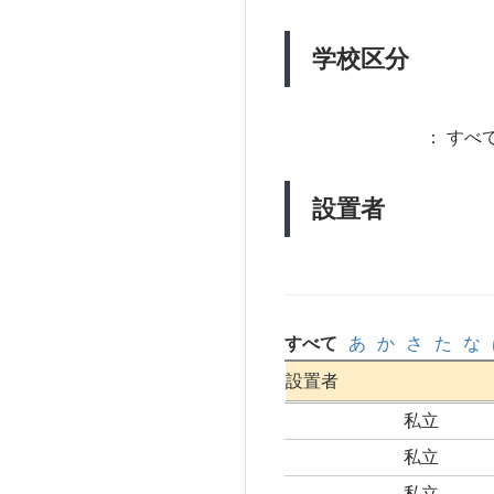
学校区分
：
すべて
設置者
すべて
あ
か
さ
た
な
設置者
私立
私立
私立