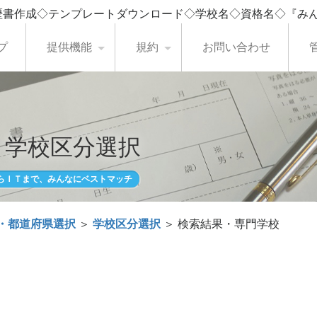
歴書作成◇テンプレートダウンロード◇学校名◇資格名◇『み
プ
提供機能
規約
お問い合わせ
・学校区分選択
らＩＴまで、みんなにベストマッチ
・都道府県選択
＞
学校区分選択
＞ 検索結果・専門学校