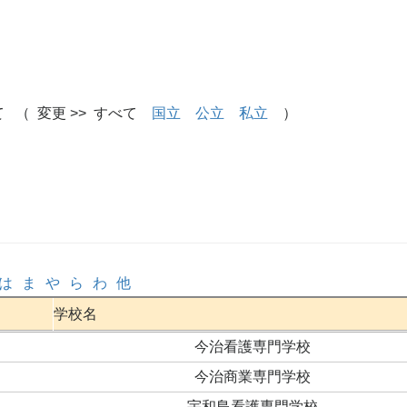
 （ 変更 >> すべて
国立
公立
私立
）
は
ま
や
ら
わ
他
学校名
今治看護専門学校
今治商業専門学校
宇和島看護専門学校