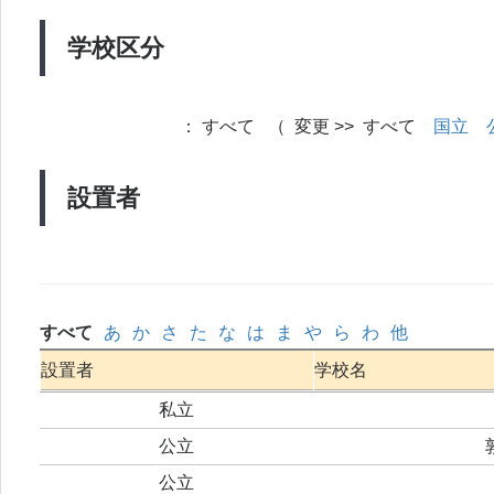
学校区分
：
すべて （ 変更 >> すべて
国立
設置者
すべて
あ
か
さ
た
な
は
ま
や
ら
わ
他
設置者
学校名
私立
公立
公立