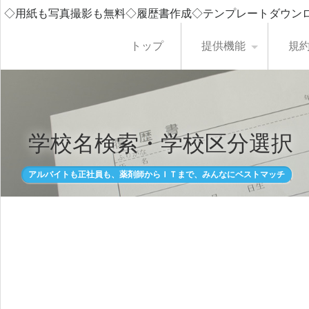
◇用紙も写真撮影も無料◇履歴書作成◇テンプレートダウン
トップ
提供機能
規
学校名検索・学校区分選択
アルバイトも正社員も、薬剤師からＩＴまで、みんなにベストマッチ